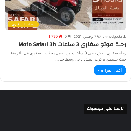
رحلات السفاري
ahmedgoda
7 نوفمبر، 2021
0
1٬750
رحلة موتو سفارى 3 ساعات Moto Safari 3h
رحلة سفاري بيتش باجى 3 ساعات من اجمل رحلات السفارى فى الغردقة ,
حيث نستمتع بركوب البيش باجى وسط جبال…
أكمل القراءة »
تابعنا على فيسبوك