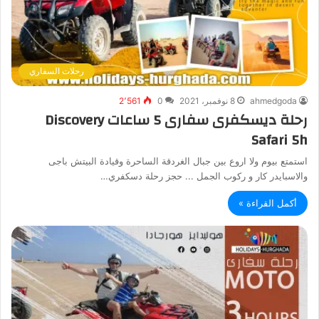
رحلات السفاري
ahmedgoda
8 نوفمبر، 2021
0
2٬561
رحلة ديسكفرى سفارى 5 ساعات Discovery
Safari 5h
استمتع بيوم ولا اروع بين جبال الغردقة الساحرة وقيادة البيتش باجى
والاسبايدر كار و ركوب الجمل ... حجز رحلة دسكفري…
أكمل القراءة »