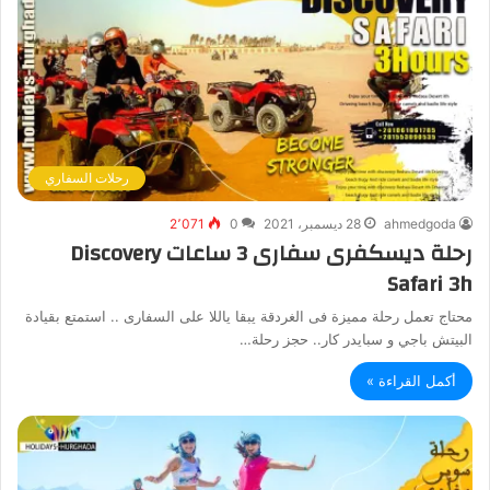
رحلات السفاري
ahmedgoda
28 ديسمبر، 2021
0
2٬071
رحلة ديسكفرى سفارى 3 ساعات Discovery
Safari 3h
محتاج تعمل رحلة مميزة فى الغردقة يبقا ياللا على السفارى .. استمتع بقيادة
البيتش باجي و سبايدر كار.. حجز رحلة…
أكمل القراءة »