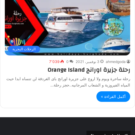
الرحلات البحرية
ahmedgoda
3 نوفمبر، 2021
0
7٬039
رحلة جزيرة اورانج Orange Island
رحلة ساحرة ويوم ولا اروع على جزيرة اورانج باى الغردقة لن تنساه ابدا حيث
المياه الفيروزية و الشعاب المرجانيه..حجز رحلة…
أكمل القراءة »