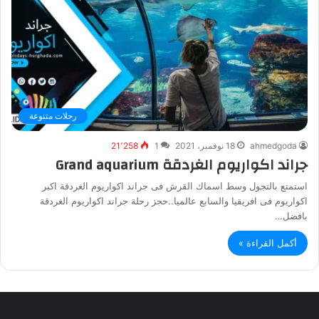
رحلات متنوعة
ahmedgoda
18 نوفمبر، 2021
1
21٬258
جراند اكواريوم الغردقة Grand aquarium
استمتع بالتجول وسط اسماك القرش فى جراند اكواريوم الغردقة اكبر
اكواريوم فى افريقيا والسابع عالميا..حجز رحلة جراند اكواريوم الغردقة
بافضل…
أكمل القراءة »