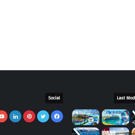
Social
Last Mod
فيسبوك
تويتر
بينتيريست
لينكدإ