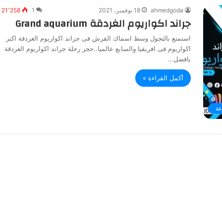
ahmedgoda
18 نوفمبر، 2021
1
21٬258
جراند اكواريوم الغردقة Grand aquarium
استمتع بالتجول وسط اسماك القرش فى جراند اكواريوم الغردقة اكبر
اكواريوم فى افريقيا والسابع عالميا..حجز رحلة جراند اكواريوم الغردقة
بافضل…
أكمل القراءة »
عة