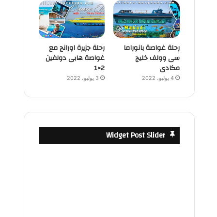
رحلة غواصة بانوراما
رحلة جزيرة اورانج مع
سى وولف خليج
غواصة هابى دولفين
مكادى
2×1
4 يوليو، 2022
3 يوليو، 2022
Widget Post Slider