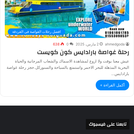
افضل رحلات الغواصة فى الغردقة
ahmedgoda
2 مارس، 2025
0
638
رحلة غواصة بارادايس كون كويست
عيش معنا بوقت ولا اروع لمشاهدة الاسماك والشعاب المرجانية والحياة
البحرية المذهلة للبحر الاحمر واستمتع بالسباحة والسنوركل.حجز رحلة غواصة
بارادايس…
أكمل القراءة »
تابعنا على فيسبوك