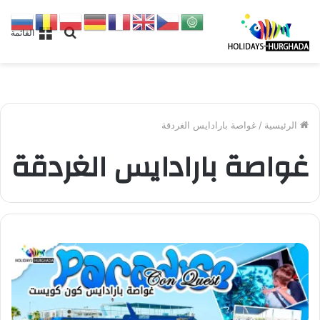
بحث
القائمة
عن
الرئيسية
/
غواصة بارادايس الغردقة
غواصة بارادايس الغردقة