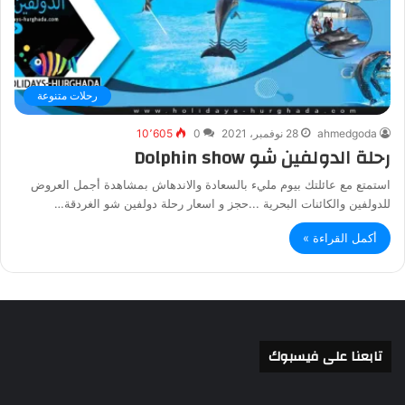
رحلات متنوعة
ahmedgoda
28 نوفمبر، 2021
0
10٬605
رحلة الدولفين شو Dolphin show
استمتع مع عائلتك بيوم مليء بالسعادة والاندهاش بمشاهدة أجمل العروض
للدولفين والكائنات البحرية ...حجز و اسعار رحلة دولفين شو الغردقة…
أكمل القراءة »
تابعنا على فيسبوك