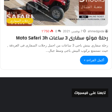
رحلات السفاري
ahmedgoda
7 نوفمبر، 2021
0
1٬750
رحلة موتو سفارى 3 ساعات Moto Safari 3h
رحلة سفاري بيتش باجى 3 ساعات من اجمل رحلات السفارى فى الغردقة ,
حيث نستمتع بركوب البيش باجى وسط جبال…
أكمل القراءة »
تابعنا على فيسبوك