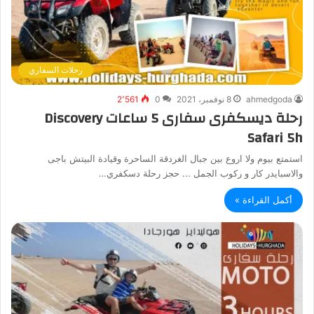
رحلات السفاري
ahmedgoda
8 نوفمبر، 2021
0
2٬561
رحلة ديسكفرى سفارى 5 ساعات Discovery
Safari 5h
استمتع بيوم ولا اروع بين جبال الغردقة الساحرة وقيادة البيتش باجى
والاسبايدر كار و ركوب الجمل ... حجز رحلة دسكفري…
أكمل القراءة »