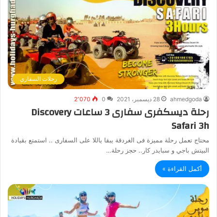
رحلات السفاري
ahmedgoda
28 ديسمبر، 2021
0
2٬070
رحلة ديسكفرى سفارى 3 ساعات Discovery
Safari 3h
محتاج تعمل رحلة مميزة فى الغردقة يبقا ياللا على السفارى .. استمتع بقيادة
البيتش باجي و سبايدر كار.. حجز رحلة…
أكمل القراءة »