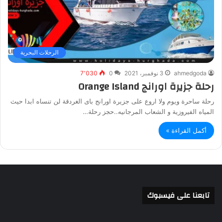
الرحلات البحرية
ahmedgoda
3 نوفمبر، 2021
0
7٬030
رحلة جزيرة اورانج Orange Island
رحلة ساحرة ويوم ولا اروع على جزيرة اورانج باى الغردقة لن تنساه ابدا حيث
المياه الفيروزية و الشعاب المرجانيه..حجز رحلة…
أكمل القراءة »
تابعنا على فيسبوك