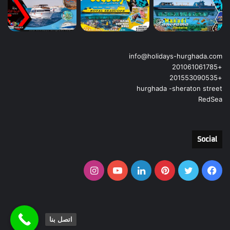
info@holidays-hurghada.com
+201061061785
+201553090535
hurghada -sheraton street
RedSea
Social
فيسبوك
تويتر
بينتيريست
لينكدإن
يوتيوب
انستقرام
اتصل بنا