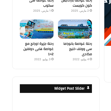
رحلة غواصة بارادايس
رحلة غواصة سى
كون كويست
سكوب
2 مارس، 2025
1 مارس، 2025
رحلة غواصة بانوراما
رحلة جزيرة اورانج مع
سى وولف خليج
غواصة هابى دولفين
مكادى
2×1
4 يوليو، 2022
3 يوليو، 2022
Widget Post Slider