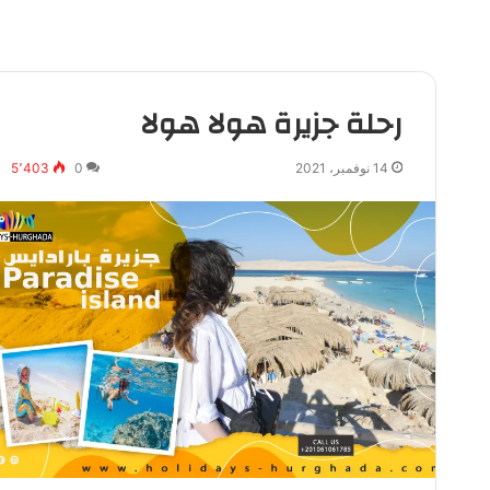
رحلة جزيرة هولا هولا
14 نوفمبر، 2021
0
5٬403