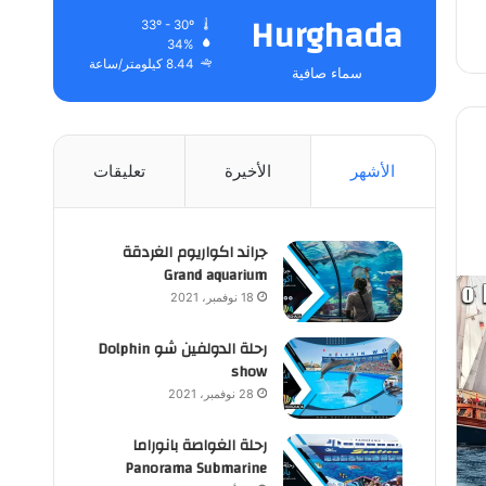
Hurghada
33º - 30º
34%
8.44 كيلومتر/ساعة
سماء صافية
الأشهر
الأخيرة
تعليقات
جراند اكواريوم الغردقة
Grand aquarium
18 نوفمبر، 2021
رحلة الدولفين شو Dolphin
show
28 نوفمبر، 2021
رحلة الغواصة بانوراما
Panorama Submarine