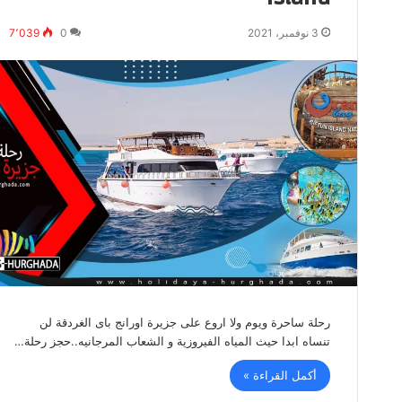
3 نوفمبر، 2021
0
7٬039
رحلة ساحرة ويوم ولا اروع على جزيرة اورانج باى الغردقة لن
تنساه ابدا حيث المياه الفيروزية و الشعاب المرجانيه..حجز رحلة…
أكمل القراءة »