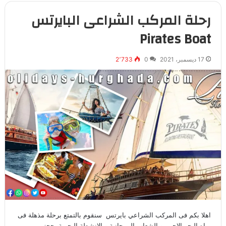
رحلة المركب الشراعى البايرتس
Pirates Boat
17 ديسمبر، 2021
0
2٬733
اهلا بكم فى المركب الشراعي بايرتس سنقوم بالتمتع برحلة مذهلة فى
مياه البحر الاحمر و الشعاب المرجانية و الانشطة البحرية..حجز…