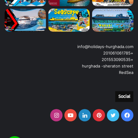
info@holidays-hurghada.com
+201061061785
+201553090535
hurghada -sheraton street
RedSea
Social
فيسبوك
تويتر
بينتيريست
لينكدإن
يوتيوب
انستقرام