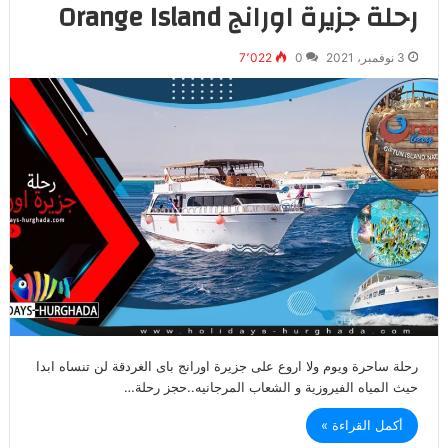
رحلة جزيرة اورانج Orange Island
3 نوفمبر، 2021
0
7٬022
رحلة ساحرة ويوم ولا اروع على جزيرة اورانج باى الغردقة لن تنساه ابدا
حيث المياه الفيروزية و الشعاب المرجانيه..حجز رحلة…
أكمل القراءة »